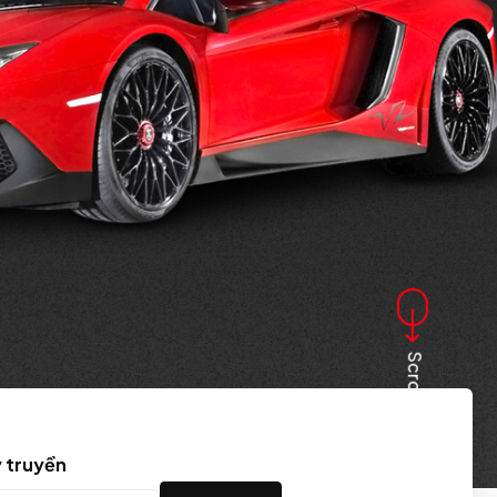
Scroll Down
y truyền