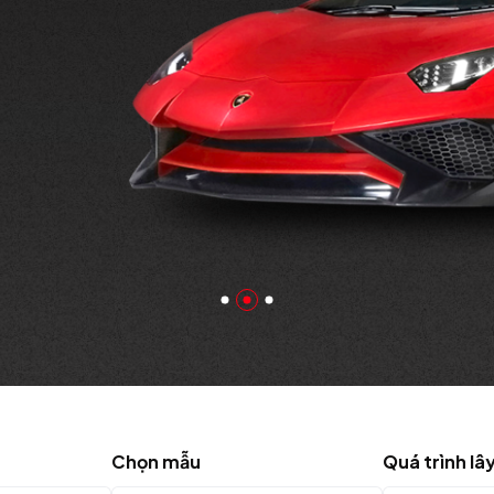
xe hơi.
Chọn mẫu
Quá trình lâ