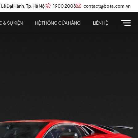
 Lê Đại Hành, Tp.Hà Nội
1900 2008
contact@bota.com.vn
C & SỰ KIỆN
HỆ THỐNG CỬA HÀNG
LIÊN HỆ