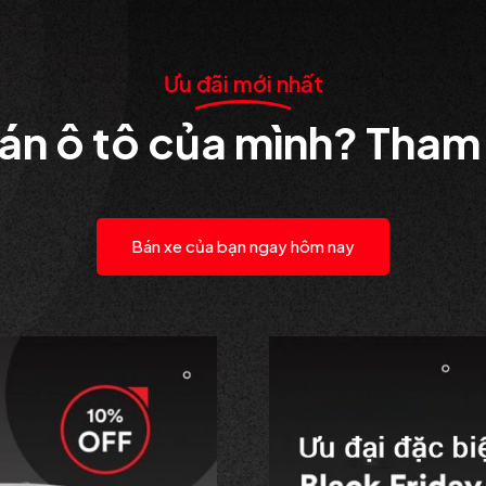
Ưu đãi mới nhất
n ô tô của mình? Tham
Bán xe của bạn ngay hôm nay