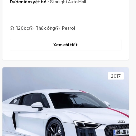
Đượcniêm yết bởi:
Starlight Auto Mall
120cc
Thủ công
Petrol
Xem chi tiết
2017